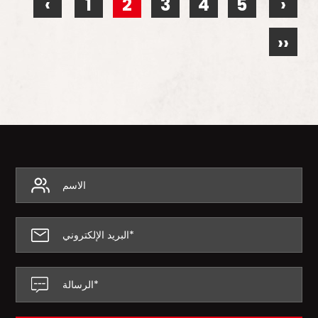
‹
1
2
3
4
5
›
››