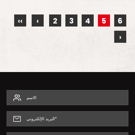
‹‹
‹
2
3
4
5
6
›