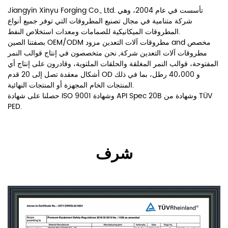
Jiangyin Xinyu Forging Co., Ltd. تأسست في عام 2004، وهي
شركة متنامية في مجال تصنيع المطروقات التي توفر جميع أنواع
المطروقات الميكانيكية للصمامات ومعدات استخلاص النفط.
مخصص
and
OEM/ODM مطروقات آلات التعدين مزود
بصفتنا الصين
مطروقات آلات التعدين شركة
, نحن متخصصون في إنتاج قوالب النمر
المفتوحة، قوالب النمر المغلقة والحلقات الملتوية، وقادرون على إنتاج أي
أشكال معقدة تصل إلى 20 قدم OD و 40،000 رطل، بما في ذلك
المنتجات الخام المجهزة أو المنتجات النهائية.
حصلنا على شهادة ISO 9001 وشهادة API Spec 20B وشهادة من TÜV
PED.
شرف