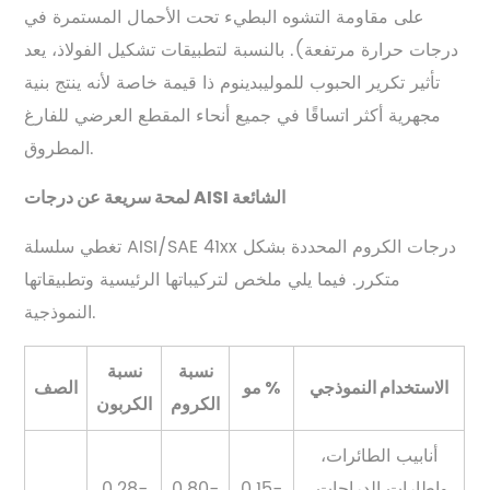
على مقاومة التشوه البطيء تحت الأحمال المستمرة في
درجات حرارة مرتفعة). بالنسبة لتطبيقات تشكيل الفولاذ، يعد
تأثير تكرير الحبوب للموليبدينوم ذا قيمة خاصة لأنه ينتج بنية
مجهرية أكثر اتساقًا في جميع أنحاء المقطع العرضي للفارغ
المطروق.
لمحة سريعة عن درجات AISI الشائعة
تغطي سلسلة AISI/SAE 41xx درجات الكروم المحددة بشكل
متكرر. فيما يلي ملخص لتركيباتها الرئيسية وتطبيقاتها
النموذجية.
نسبة
نسبة
الاستخدام النموذجي
مو %
الصف
الكروم
الكربون
أنابيب الطائرات،
وإطارات الدراجات،
0.15-
0.80-
0.28-