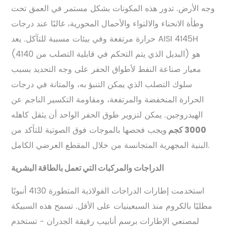
وجه الأرض. تدور هذه المكونات بشكل مستمر في العمق تحت
وطأة الانحناء والالتواء والأحمال المحورية، غالبًا عند درجات
حرارة مرتفعة وفي بيئات مسببة للتآكل. يعد AISI 4145H
(البديل الذي يتم التحكم في قابلية التصلب من 4140) هو
معيار صناعة النفط لأطواق الحفر على وجه التحديد بسبب
سلوك التصلب الذي يمكن التنبؤ به، والمتانة في درجات
الحرارة المنخفضة والمرتفعة، ومقاومة التكسير الناجم عن
الهيدروجين. يمكن لتزوير طوق الحفر الواحد أن يثقل كاهله
ويجب فحصها بالموجات فوق الصوتية للتأكد من
3000 كجم
البنية المجهرية المتجانسة من خلال المقطع العرضي الكامل.
الدراجات والمركبات التي تعمل بالطاقة البشرية
استخدمت إطارات الدراجات الفولاذية المتطورة 4130 أنبوبًا
مطليًا بالكروم منذ السبعينيات على الأقل. تسمح هذه السبيكة
لمصنعي الإطارات برسم أنابيب رقيقة الجدران - تستخدم