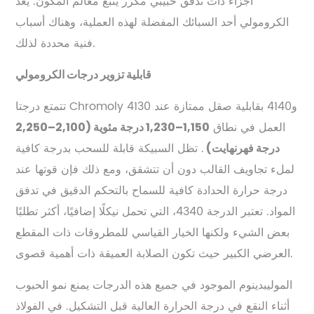
أجزاء ذات تدفق حبيبي مكرر يتبع معالم المكون. يعد
الكرومولي أحد السبائك المفضلة لهذه العملية، وهناك أسباب
فنية محددة لذلك.
قابلية تزوير درجات الكرومولي
تتمتع درجتا Chromoly 4130 و4140 بقابلية صقل ممتازة عند
العمل في نطاق
1,150–1,230 درجة مئوية (2,100–2,250
. تظل السبيكة قابلة للسحب بدرجة كافية
درجة فهرنهايت)
لملء تجاويف القالب دون أن تتشقق، ومع ذلك فإن قوتها عند
درجة حرارة الحدادة كافية للسماح بالتحكم الدقيق في تدفق
المواد. تعتبر الدرجة 4340، التي تحمل نيكلًا إضافيًا، أكثر تطلبًا
بعض الشيء ولكنها الخيار القياسي للمطروقات ذات المقطع
العرضي الكبير حيث تكون الصلابة العميقة ذات أهمية قصوى.
الموليبدينوم الموجود في جميع هذه الدرجات يمنع نمو الحبوب
أثناء النقع في درجة الحرارة العالية قبل التشكيل. في الفولاذ