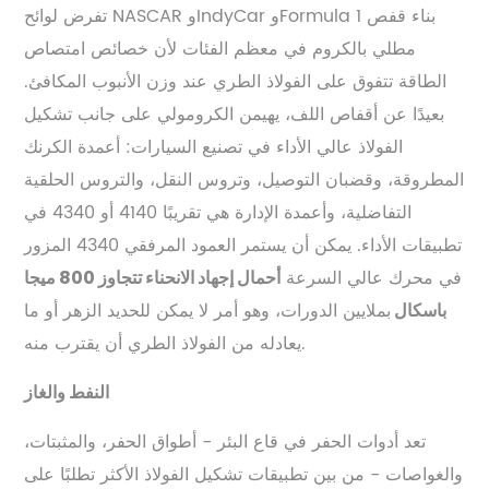
تفرض لوائح NASCAR وIndyCar وFormula 1 بناء قفص
مطلي بالكروم في معظم الفئات لأن خصائص امتصاص
الطاقة تتفوق على الفولاذ الطري عند وزن الأنبوب المكافئ.
بعيدًا عن أقفاص اللف، يهيمن الكرومولي على جانب تشكيل
الفولاذ عالي الأداء في تصنيع السيارات: أعمدة الكرنك
المطروقة، وقضبان التوصيل، وتروس النقل، والتروس الحلقية
التفاضلية، وأعمدة الإدارة هي تقريبًا 4140 أو 4340 في
تطبيقات الأداء. يمكن أن يستمر العمود المرفقي 4340 المزور
في محرك عالي السرعة
أحمال إجهاد الانحناء تتجاوز 800 ميجا
بملايين الدورات، وهو أمر لا يمكن للحديد الزهر أو ما
باسكال
يعادله من الفولاذ الطري أن يقترب منه.
النفط والغاز
تعد أدوات الحفر في قاع البئر - أطواق الحفر، والمثبتات،
والغواصات - من بين تطبيقات تشكيل الفولاذ الأكثر تطلبًا على