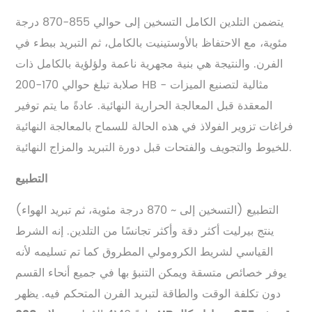
يتضمن التلدين الكامل التسخين إلى حوالي 855-870 درجة
مئوية، مع الاحتفاظ بالأوستينيت بالكامل، ثم التبريد ببطء في
الفرن. والنتيجة هي بنية مجهرية ناعمة ولؤلؤية بالكامل ذات
صلابة تبلغ حوالي 170-200 HB - مثالية لتصنيع الميزات
المعقدة قبل المعالجة الحرارية النهائية. عادةً ما يتم توفير
فراغات تزوير الفولاذ في هذه الحالة للسماح بالمعالجة النهائية
للخيوط والتجويف والفتحات قبل دورة التبريد والمزاج النهائية.
التطبيع
التطبيع (التسخين إلى ~ 870 درجة مئوية، ثم تبريد الهواء)
ينتج بيرليت أكثر دقة وأكثر تجانسًا من التلدين. إنه الشرط
القياسي لشريط الكرومولي المطروق كما تم تسليمه لأنه
يوفر خصائص متسقة ويمكن التنبؤ بها في جميع أنحاء القسم
دون تكلفة الوقت والطاقة لتبريد الفرن المتحكم فيه. يظهر