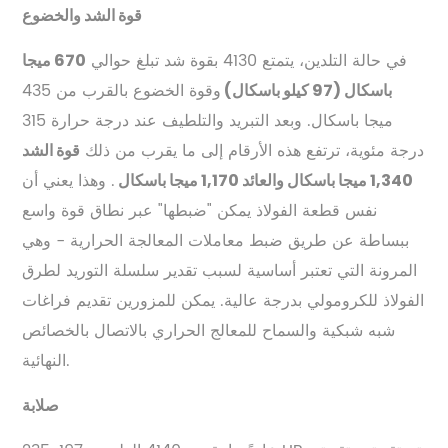
قوة الشد والخضوع
في حالة التلدين، يتمتع 4130 بقوة شد تبلغ حوالي
670 ميجا
وقوة الخضوع بالقرب من 435
باسكال (97 كيلو باسكال)
ميجا باسكال. وبعد التبريد والتلطيف عند درجة حرارة 315
درجة مئوية، ترتفع هذه الأرقام إلى ما يقرب من ذلك
قوة الشد
. وهذا يعني أن
1,340 ميجا باسكال والعائد 1,170 ميجا باسكال
نفس قطعة الفولاذ يمكن "ضبطها" عبر نطاق قوة واسع
ببساطة عن طريق ضبط معاملات المعالجة الحرارية - وهي
المرونة التي تعتبر أساسية لسبب تقدير سلسلة التوريد لطرق
الفولاذ للكرومولي بدرجة عالية. يمكن للمزورين تقديم فراغات
شبه شبكية والسماح للمعالج الحراري بالاتصال بالخصائص
النهائية.
صلابة