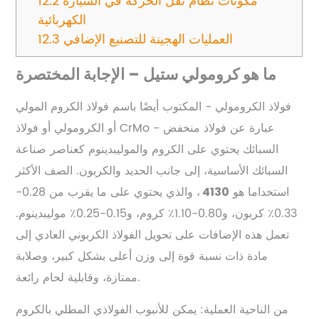
مكونات نظام نقل الحركة في السيارة
12.2
الكهربائية
العمليات الهجينة للتصنيع الإضافي
12.3
ما هو كرومولي ستيل – الإجابة المختصرة
فولاذ الكرومولي - المكتوب أيضًا باسم فولاذ الكروم المولي
أو الكرومولي أو فولاذ CrMo - عبارة عن فولاذ منخفض
السبائك يحتوي على الكروم والموليبدينوم كعناصر صناعة
السبائك الأساسية، إلى جانب الحديد والكربون. الصف الأكثر
استخداما هو
، والذي يحتوي على ما يقرب من 0.28-
4130
0.33٪ كربون، و0.80-1.10٪ كروم، و0.15-0.25٪ موليبدينوم.
تعمل هذه الإضافات على تحويل الفولاذ الكربوني العادي إلى
مادة ذات نسبة قوة إلى وزن أعلى بشكل كبير، وصلابة
ممتازة، وقابلية لحام رائعة.
من الناحية العملية: يمكن للأنبوب الفولاذي المطلي بالكروم