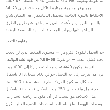
عادةً ما يقيس 4140 الطبيعي 197-235 HB. تم تقويته وتقويته
إلى 28-34 HRC، وهو يوفر مقاومة ممتازة للتآكل مع
الاحتفاظ بالليونة الكافية للتحميل الديناميكي. هذا النطاق شائع
بالنسبة للتروس والأعمدة التي يتم إنتاجها عن طريق الطرق
الساخن تليها دورات المعالجة الحرارية الخاضعة للرقابة.
مقاومة التعب
حد التحمل للفولاذ الكرومي — مستوى الضغط الذي لن يحدث
تحته فشل التعب — هو تقريبًا
.
55-65% من قوة الشد النهائية
بالنسبة لمكون 4140 تمت معالجته حراريًا إلى 1000 ميجا
باسكال UTS، فإن هذا يترجم إلى حد التحمل حوالي 580 ميجا
باسكال. سيكون للفولاذ الطري المشابه عند 500 ميجا
باسكال UTS حد تحمل يبلغ حوالي 250 ميجا باسكال فقط.
هذا الاختلاف هو السبب في أن مكونات رياضة السيارات،
ومعدات الهبوط، وأجسام الصمامات ذات الدورة العالية تكون