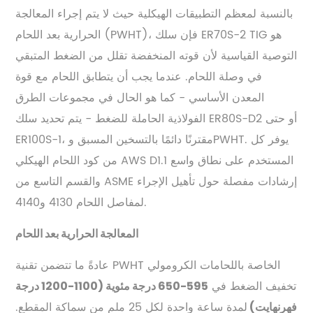
بالنسبة لمعظم التطبيقات الهيكلية حيث لا يتم إجراء المعالجة
الحرارية بعد اللحام (PWHT)، فإن سلك ER70S-2 TIG هو
التوصية القياسية لأن قوته المنخفضة تقلل من الضغط المتبقي
في وصلة اللحام. عندما يجب أن يتطابق اللحام مع قوة
المعدن الأساسي - كما هو الحال في مجموعات الطرق
الفولاذية الحاملة للضغط - يتم تحديد سلك ER80S-D2 أو حتى
ER100S-1، مقترنًا دائمًا بالتسخين المسبق وPWHT. يوفر كل
من كود اللحام الهيكلي AWS D1.1 المستخدم على نطاق واسع
والقسم التاسع من ASME إرشادات مفصلة حول تأهيل الإجراء
لمفاصل اللحام 4130 و4140.
المعالجة الحرارية بعد اللحام
عادةً ما تتضمن تقنية PWHT الخاصة باللحامات الكرومولي
تخفيف الضغط في
595-650 درجة مئوية (1100-1200 درجة
لمدة ساعة واحدة لكل 25 ملم من سماكة المقطع.
فهرنهايت)