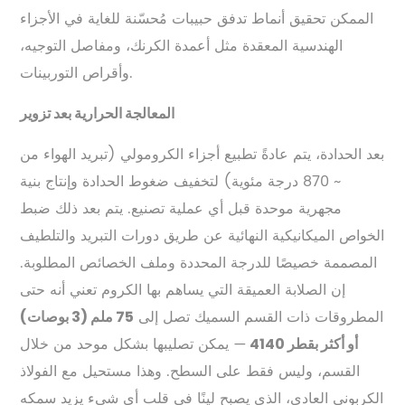
الممكن تحقيق أنماط تدفق حبيبات مُحسّنة للغاية في الأجزاء
الهندسية المعقدة مثل أعمدة الكرنك، ومفاصل التوجيه،
وأقراص التوربينات.
المعالجة الحرارية بعد تزوير
بعد الحدادة، يتم عادةً تطبيع أجزاء الكرومولي (تبريد الهواء من
~ 870 درجة مئوية) لتخفيف ضغوط الحدادة وإنتاج بنية
مجهرية موحدة قبل أي عملية تصنيع. يتم بعد ذلك ضبط
الخواص الميكانيكية النهائية عن طريق دورات التبريد والتلطيف
المصممة خصيصًا للدرجة المحددة وملف الخصائص المطلوبة.
إن الصلابة العميقة التي يساهم بها الكروم تعني أنه حتى
المطروقات ذات القسم السميك تصل إلى
75 ملم (3 بوصات)
— يمكن تصليبها بشكل موحد من خلال
أو أكثر بقطر 4140
القسم، وليس فقط على السطح. وهذا مستحيل مع الفولاذ
الكربوني العادي، الذي يصبح لينًا في قلب أي شيء يزيد سمكه