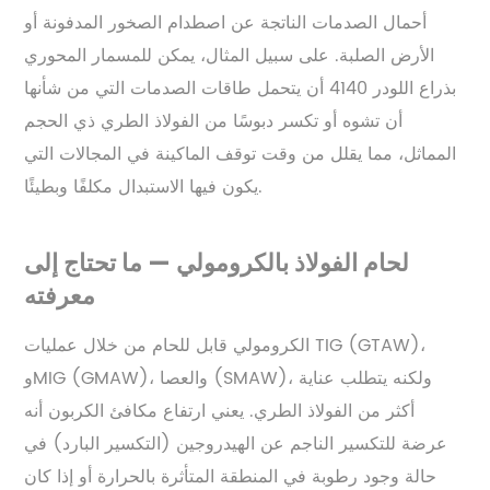
أحمال الصدمات الناتجة عن اصطدام الصخور المدفونة أو
الأرض الصلبة. على سبيل المثال، يمكن للمسمار المحوري
بذراع اللودر 4140 أن يتحمل طاقات الصدمات التي من شأنها
أن تشوه أو تكسر دبوسًا من الفولاذ الطري ذي الحجم
المماثل، مما يقلل من وقت توقف الماكينة في المجالات التي
يكون فيها الاستبدال مكلفًا وبطيئًا.
لحام الفولاذ بالكرومولي — ما تحتاج إلى
معرفته
الكرومولي قابل للحام من خلال عمليات TIG (GTAW)،
وMIG (GMAW)، والعصا (SMAW)، ولكنه يتطلب عناية
أكثر من الفولاذ الطري. يعني ارتفاع مكافئ الكربون أنه
عرضة للتكسير الناجم عن الهيدروجين (التكسير البارد) في
حالة وجود رطوبة في المنطقة المتأثرة بالحرارة أو إذا كان