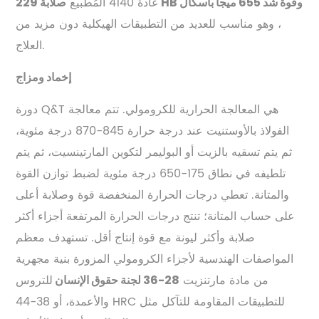
عادةً 4140 المُطبيع
صلابة 229 HB وقوة شد 655 ميجا باسكال
، وهو مناسب للعديد من التطبيقات الهيكلية دون مزيد من
العلاج.
إخماد ومزاج
دورة Q&T هي المعالجة الحرارية للكرومولي. تتم معالجة
الفولاذ بالأوستنيت عند درجة حرارة 845-870 درجة مئوية،
ثم يتم تسقيه بالزيت أو البوليمر لتكوين المارتينسيت، ثم يتم
تلطيفه في نطاق 175-650 درجة مئوية لضبط توازن القوة
والمتانة. تعطي درجات الحرارة المنخفضة قوة وصلابة أعلى
على حساب المتانة؛ تنتج درجات الحرارة المرتفعة أجزاء أكثر
صلابة وأكثر ليونة مع قوة إنتاج أقل. تستهدف معظم
المواصفات الهندسية لأجزاء الكرومولي المزورة بنية مجهرية
من مادة مارتنزيت
للتروس
28-36 لجنة حقوق الإنسان
والأعمدة، أو 38-44 HRC للتطبيقات المقاومة للتآكل مثل