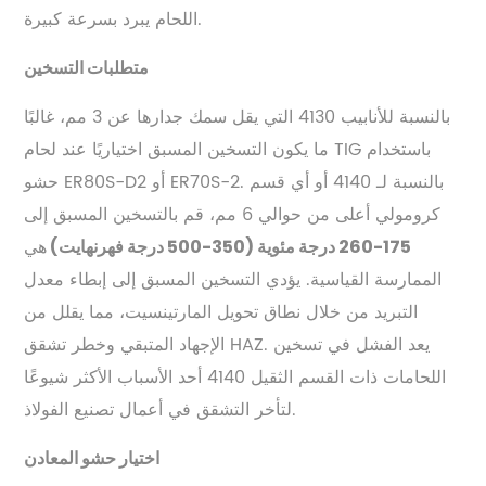
اللحام يبرد بسرعة كبيرة.
متطلبات التسخين
بالنسبة للأنابيب 4130 التي يقل سمك جدارها عن 3 مم، غالبًا
ما يكون التسخين المسبق اختياريًا عند لحام TIG باستخدام
حشو ER80S-D2 أو ER70S-2. بالنسبة لـ 4140 أو أي قسم
كرومولي أعلى من حوالي 6 مم، قم بالتسخين المسبق إلى
هي
175-260 درجة مئوية (350-500 درجة فهرنهايت)
الممارسة القياسية. يؤدي التسخين المسبق إلى إبطاء معدل
التبريد من خلال نطاق تحويل المارتينسيت، مما يقلل من
الإجهاد المتبقي وخطر تشقق HAZ. يعد الفشل في تسخين
اللحامات ذات القسم الثقيل 4140 أحد الأسباب الأكثر شيوعًا
لتأخر التشقق في أعمال تصنيع الفولاذ.
اختيار حشو المعادن