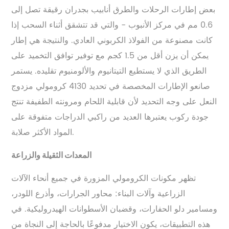
بعض إطارات الرحلات والطرق أنابيب بجدران رقيقة تصل إلى
0.6 مم في مركز الأنبوب - والتي قد تتشقق أثناء السحب إذا
كانت مصنوعة من الفولاذ الكربوني العادي. والنتيجة هي إطار
يمكن أن يزن أقل من 1.5 كجم مع توفير توافق التخميد على
الطريق الذي لا يستطيع التيتانيوم والألومنيوم تقليده. يستمر
صانعو الإطارات المخصصة في تحديد 4130 كرومولي مزدوج
النعل على وجه التحديد لأن قابلية اللحام ومرونته الطفيفة تنتج
جودة ركوب يعتبرها العديد من راكبي الدراجات متفوقة على
المواد الأكثر صلابة.
المعدات الثقيلة والزراعة
تظهر مكونات الكرومولي المزورة في جميع أنحاء الآلات
الزراعية وآلات البناء: محاور الجرارات، وأذرع اللودر،
ومسامير دلو الحفارات، وقضبان الأسطوانات الهيدروليكية. في
هذه التطبيقات، يكون الاختيار مدفوعًا بالحاجة إلى النجاة من