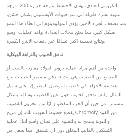
الكربوني العادي، يؤدي الاحتفاظ بدرجة حرارة 1200 درجة
مئوية لفترة طويلة إلى نمو حبيبات الأوستنيتي بشكل خشن،
مما يضعف الجزء الأخير. يؤدي الموليبدينوم إلى إبطاء هذا النمو
بشكل كبير، مما يمنح محلات الحدادة نوافذ عمليات أوسع
ونتائج تعدينية أكثر اتساقًا عبر دفعات الإنتاج الكبيرة.
تدفق الحبوب والنزاهة الهيكلية
واحدة من أهم مزايا عملية تزوير الفولاذ مقارنة بالصب أو
التصنيع من القضيب هي إنشاء تدفق مستمر للحبيبات يتبع
هندسة الأجزاء. في قضيب التوصيل المطروق، على سبيل
المثال، يلتف تدفق الحبوب حول عين القضيب وساقه بشكل
مستمر، في حين أن الجزء المقطوع آليًا من مخزون القضيب
يقطع خطوط الحبوب تلك. إن مزيج Chromoly من القوة
والليونة يسمح له بالتشوه على نطاق واسع أثناء عملية
التشكيل بالقالب المغلق دون أن يتشقق، مما يجعل من