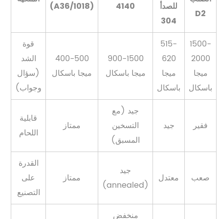
للصدأ
4140
(A36/1018)
D2
304
1500-
515-
قوة
2000
620
900-1500
400-500
الشد
ميجا
ميجا
ميجا باسكال
ميجا باسكال
(سؤال
باسكال
باسكال
وجواب)
جيد (مع
قابلية
فقير
جيد
التسخين
ممتاز
اللحام
المسبق)
القدرة
جيد
صعب
معتدل
ممتاز
على
(annealed)
التصنيع
منخفض