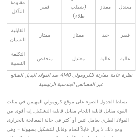
مقاومة
معتدل
ممتاز
(يتطلب
فقير
التآكل
طلاء)
القابلية
فقير
جيد
ممتاز
ممتاز
للنسيان
التكلفة
عالية
عالية
معتدل
منخفض
النسبية
نظرة عامة مقارنة للكرومولي 4140 ضد الفولاذ البديل الشائع
عبر الخصائص الهندسية الرئيسية
يسلط الجدول الضوء على موقع كرومولي المهيمن في مثلث
القوة مقابل قابلية اللحام مقابل قابلية التشكيل. إنه أقوى من
الفولاذ الطري بعامل اثنين أو أكثر في حالة المعالجة بالحرارة،
ومع ذلك لا يزال قابلاً للحام وقابل للتشكيل بسهولة - وهي