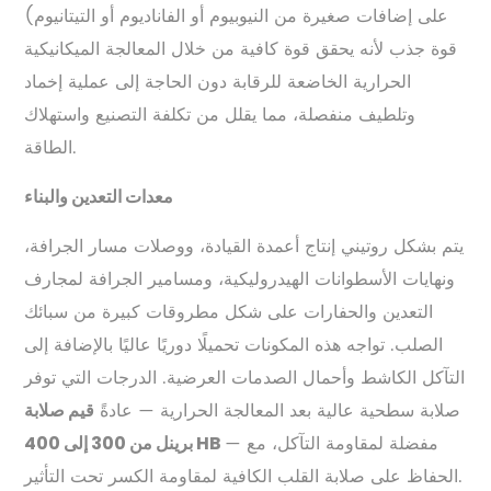
على إضافات صغيرة من النيوبيوم أو الفاناديوم أو التيتانيوم)
قوة جذب لأنه يحقق قوة كافية من خلال المعالجة الميكانيكية
الحرارية الخاضعة للرقابة دون الحاجة إلى عملية إخماد
وتلطيف منفصلة، ​​مما يقلل من تكلفة التصنيع واستهلاك
الطاقة.
معدات التعدين والبناء
يتم بشكل روتيني إنتاج أعمدة القيادة، ووصلات مسار الجرافة،
ونهايات الأسطوانات الهيدروليكية، ومسامير الجرافة لمجارف
التعدين والحفارات على شكل مطروقات كبيرة من سبائك
الصلب. تواجه هذه المكونات تحميلًا دوريًا عاليًا بالإضافة إلى
التآكل الكاشط وأحمال الصدمات العرضية. الدرجات التي توفر
صلابة سطحية عالية بعد المعالجة الحرارية — عادةً
قيم صلابة
— مفضلة لمقاومة التآكل، مع
برينل من 300 إلى 400 HB
الحفاظ على صلابة القلب الكافية لمقاومة الكسر تحت التأثير.