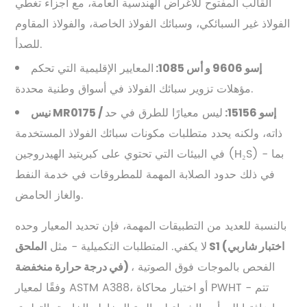
القالب المفتوح للأغراض الهندسية العامة، مع أجزاء تغطي
الفولاذ غير السبائكي، وسبائك الفولاذ الخاصة، والفولاذ المقاوم
للصدأ.
المعايير الإقليمية التي تحكم
إسو 9606 و أس 1085:
مؤهلات تزوير سبائك الفولاذ في أسواق وطنية محددة.
ليس معيارًا للطرق في حد
نيس MR0175 / إسو 15156:
ذاته، ولكنه يحدد متطلبات مكونات سبائك الفولاذ المستخدمة
في البيئات التي تحتوي على كبريتيد الهيدروجين (H₂S) - بما
في ذلك حدود الصلابة المهمة للمطروقات في خدمة النفط
والغاز الحامض.
بالنسبة للعديد من التطبيقات المهمة، فإن تحديد المعيار وحده
لا يكفي. المتطلبات التكميلية - مثل
الملحق S1 (اختبار شاربي
، الفحص بالموجات فوق الصوتية
في درجة حرارة منخفضة)
وفقًا لمعيار ASTM A388، أو اختبار محاكاة PWHT - تتم