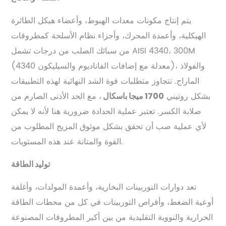
يتم إنتاج مكونات معدات الهبوط، وأعضاء هيكل الطائرة
الهيكلية، وأعمدة المحرك، وأجزاء نظام الأسلحة كمطروقات
من سبائك الصلب من درجات تشمل AISI 4340، 300M
(4340 معدلة مع إضافات الفاناديوم والسيليكون)، والفولاذ
الماراج. تتجاوز متطلبات قوة الشد النهائية لهذه التطبيقات
بشكل روتيني
، مع الحد الأدنى الصارم من
1700 ميجا باسكال
صلابة الكسر. تعتبر عملية الحدادة ضرورية هنا لأنه لا يمكن
لأي عملية صب أن تحقق بشكل موثوق المزيج المطلوب من
القوة والمتانة عند هذه المستويات.
توليد الطاقة
تعد دوارات التوربينات البخارية، وأعمدة المولدات، وأغلفة
أوعية الضغط، وأقراص التوربينات في كل من محطات الطاقة
الحرارية والنووية التقليدية من بين أكبر المطروقات المصنوعة