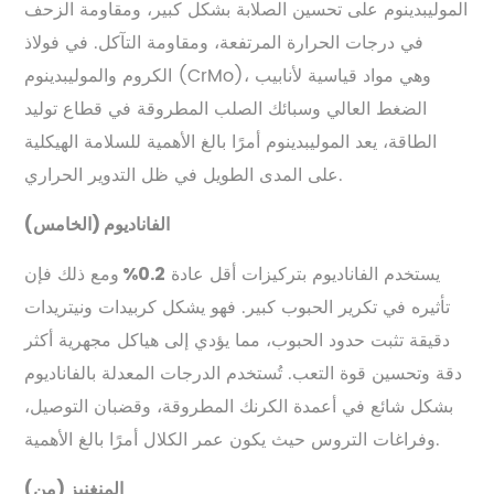
الموليبدينوم على تحسين الصلابة بشكل كبير، ومقاومة الزحف
في درجات الحرارة المرتفعة، ومقاومة التآكل. في فولاذ
الكروم والموليبدينوم (CrMo)، وهي مواد قياسية لأنابيب
الضغط العالي وسبائك الصلب المطروقة في قطاع توليد
الطاقة، يعد الموليبدينوم أمرًا بالغ الأهمية للسلامة الهيكلية
على المدى الطويل في ظل التدوير الحراري.
الفاناديوم (الخامس)
يستخدم الفاناديوم بتركيزات أقل عادة
ومع ذلك فإن
0.2%
تأثيره في تكرير الحبوب كبير. فهو يشكل كربيدات ونيتريدات
دقيقة تثبت حدود الحبوب، مما يؤدي إلى هياكل مجهرية أكثر
دقة وتحسين قوة التعب. تُستخدم الدرجات المعدلة بالفاناديوم
بشكل شائع في أعمدة الكرنك المطروقة، وقضبان التوصيل،
وفراغات التروس حيث يكون عمر الكلال أمرًا بالغ الأهمية.
المنغنيز (من)