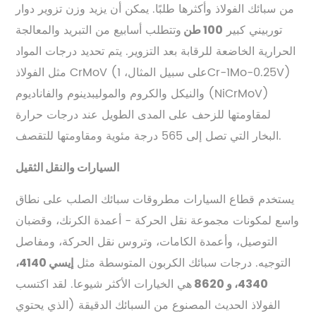
من سبائك الفولاذ وأكثرها طلبًا. يمكن أن يزيد وزن تزوير دوار
توربيني كبير
وتتطلب أسابيع من التبريد والمعالجة
100 طن
الحرارية الخاضعة للرقابة بعد التزوير. يتم تحديد درجات المواد
مثل الفولاذ CrMoV (على سبيل المثال، 1Cr-1Mo-0.25V)
والنيكل والكروم والموليبدينوم والفاناديوم (NiCrMoV)
لمقاومتها للزحف على المدى الطويل عند درجات حرارة
البخار التي تصل إلى 565 درجة مئوية ومقاومتها للتقصف.
السيارات والنقل الثقيل
يستخدم قطاع السيارات مطروقات سبائك الصلب على نطاق
واسع لمكونات مجموعة نقل الحركة - أعمدة الكرنك، وقضبان
التوصيل، وأعمدة الكامات، وتروس نقل الحركة، ومفاصل
التوجيه. درجات سبائك الكربون المتوسطة مثل
إيسي 4140،
هي الخيارات الأكثر شيوعا. لقد اكتسب
4340، و 8620
الفولاذ الحديث المصنوع من السبائك الدقيقة (الذي يحتوي