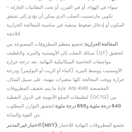
سواء في الهواء، أو في الفرن، أو تحت البطانيات العازلة -
تكوين مارتنسيت الصلب الذي يمكن أن يؤدي إلى تشقق
المكون أو إدخال ضغوط متبقية غير مناسبة للمعالجة الحرارية
اللاحقة.
تخضع معظم المطروقات المصنوعة من
المعالجة الحرارية:
سبائك الصلب إلى الأوستنية والتبريد والتلطيف (QT) لتحقيق
مواصفات الخاصية الميكانيكية النهائية. تعد درجة حرارة
الأوستنيت ووسط التبريد (الماء أو الزيت أو البوليمر) ودرجة
حرارة ووقت المعالجة كلها متغيرات مهمة. على سبيل المثال،
عادةً ما يتم تخفيف المطروقات AISI 4140 المخصصة
لتطبيقات السلع الأنبوبية في الدول النفطية (OCTG) بين
لتحقيق التوازن المطلوب
540 درجة مئوية و650 درجة مئوية
من القوة والمتانة.
تخضع المطروقات النهائية للاختبار
الاختبار غير المدمر (NDT):