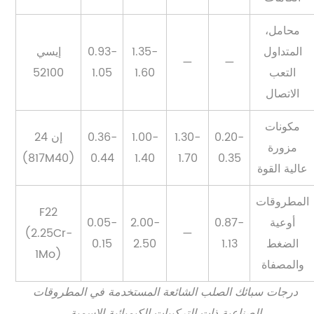
محامل،
المتداول
1.35-
0.93-
إيسي
—
—
التعب
1.60
1.05
52100
الاتصال
مكونات
0.20-
1.30-
1.00-
0.36-
إن 24
مزورة
(817M40)
0.44
1.40
1.70
0.35
عالية القوة
المطروقات
F22
أوعية
0.87-
2.00-
0.05-
(2.25Cr-
—
الضغط
1.13
2.50
0.15
1Mo)
والمصفاة
درجات سبائك الصلب الشائعة المستخدمة في المطروقات
الصناعية ذات التركيبات الكيميائية الاسمية