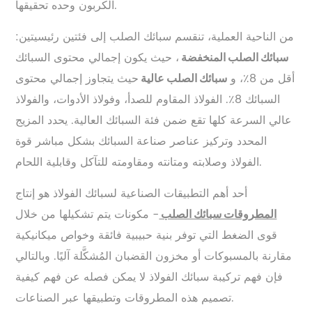
الكربون وحده تحقيقها.
من الناحية العملية، تنقسم سبائك الصلب إلى فئتين رئيسيتين:
، حيث يكون إجمالي محتوى السبائك
سبائك الصلب المنخفضة
أقل من 8٪، و
حيث يتجاوز إجمالي محتوى
سبائك الصلب عالية
السبائك 8٪. الفولاذ المقاوم للصدأ، وفولاذ الأدوات، والفولاذ
عالي السرعة كلها تقع ضمن فئة السبائك العالية. يحدد المزيج
المحدد وتركيز عناصر صناعة السبائك بشكل مباشر قوة
الفولاذ وصلابته ومتانته ومقاومته للتآكل وقابلية اللحام.
أحد أهم التطبيقات الصناعية لسبائك الفولاذ هو إنتاج
- مكونات يتم تشكيلها من خلال
المطروقات سبائك الصلب
قوى الضغط التي توفر بنية حبيبية فائقة وخواص ميكانيكية
مقارنة بالمسبوكات أو مخزون القضبان المُشكَّلة آليًا. وبالتالي
فإن فهم تركيبة سبائك الفولاذ لا يمكن فصله عن فهم كيفية
تصميم هذه المطروقات وتطبيقها عبر الصناعات.