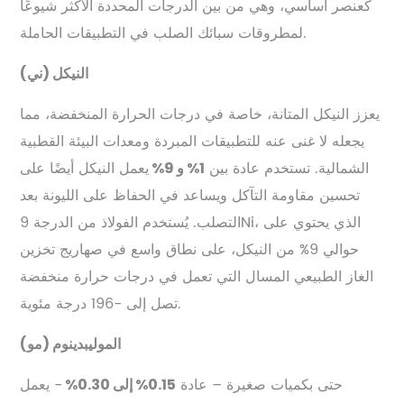
كعنصر أساسي، وهي من بين الدرجات المحددة الأكثر شيوعًا
لمطروقات سبائك الصلب في التطبيقات الحاملة.
النيكل (ني)
يعزز النيكل المتانة، خاصة في درجات الحرارة المنخفضة، مما
يجعله لا غنى عنه للتطبيقات المبردة ومعدات البيئة القطبية
الشمالية. تستخدم عادة بين
يعمل النيكل أيضًا على
1% و 9%
تحسين مقاومة التآكل ويساعد في الحفاظ على الليونة بعد
التصلب. يُستخدم الفولاذ من الدرجة 9Ni، الذي يحتوي على
حوالي 9% من النيكل، على نطاق واسع في صهاريج تخزين
الغاز الطبيعي المسال التي تعمل في درجات حرارة منخفضة
تصل إلى -196 درجة مئوية.
الموليبدينوم (مو)
حتى بكميات صغيرة – عادة
- يعمل
0.15% إلى 0.30%