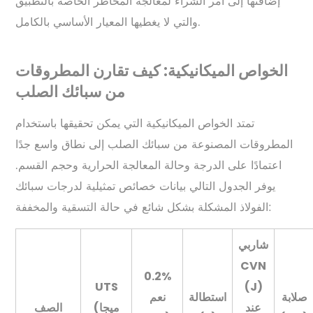
إضافتها إلى أمر الشراء لمعالجة المخاطر الخاصة بالتطبيق
والتي لا يغطيها المعيار الأساسي بالكامل.
الخواص الميكانيكية: كيف تقارن المطروقات
من سبائك الصلب
تمتد الخواص الميكانيكية التي يمكن تحقيقها باستخدام
المطروقات المصنوعة من سبائك الصلب إلى نطاق واسع جدًا
اعتمادًا على الدرجة وحالة المعالجة الحرارية وحجم القسم.
يوفر الجدول التالي بيانات خصائص تمثيلية لدرجات سبائك
الفولاذ المشكلة بشكل شائع في حالة التسقية والمخففة:
شاربي
CVN
0.2%
UTS
(J)
صلابة
استطالة
نعم
عند
(ميجا
الصف