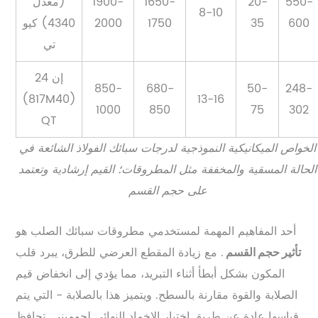
550-
20-
1650-
1900-
(معدل
8-10
600
35
1750
2000
4340) كيو
تي
إن 24
850-
680-
50-
248-
(817M40)
13-16
1000
850
75
302
QT
الخواص الميكانيكية النموذجية لدرجات سبائك الفولاذ الشائعة في
الحالة المسقية والمخففة مثل المطروقات؛ القيم إرشادية وتعتمد
على حجم القسم
أحد المفاهيم المهمة لمستخدمي مطروقات سبائك الصلب هو
. مع زيادة المقطع العرضي للطرق، يبرد قلب
تأثير حجم القسم
المكون بشكل أبطأ أثناء التبريد، مما يؤدي إلى انخفاض قيم
الصلابة والقوة مقارنة بالسطح. ويتميز هذا بالصلابة - التي يتم
قياسها عادة عن طريق اختبار الإخماد النهائي لجوميني. تحافظ