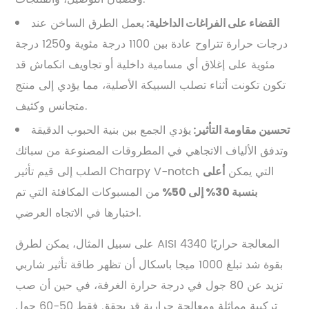
يعمل الطرق الساخن عند
القضاء على الفراغات الداخلية:
درجات حرارة تتراوح عادة بين 1100 درجة مئوية و1250 درجة
مئوية على إغلاق أي مسامية داخلية أو تجاويف انكماش قد
تكون تكونت أثناء تصلب السبيكة الأصلية، مما يؤدي إلى منتج
متجانس وكثيف.
يؤدي الجمع بين بنية الحبوب الدقيقة
تحسين مقاومة التأثير:
وتدفق الألياف الاتجاهي في المطروقات المصنوعة من سبائك
الصلب إلى قيم تأثير Charpy V-notch التي يمكن
أعلى
من المسبوكات المكافئة التي تم
بنسبة 30% إلى 50%
اختبارها في الاتجاه العرضي.
على سبيل المثال، يمكن لطرق AISI 4340 المعالجة حراريًا
بقوة شد تبلغ 1000 ميجا باسكال أن تظهر طاقة تأثير شاربي
تزيد عن 80 جول في درجة حرارة الغرفة، في حين أن صب
تركيبة مماثلة ومعالجة حرارية قد يحقق فقط 50-60 جول