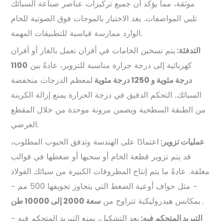
موثقة، مما يؤكد أن جميع تركيزات عناصر صناعة السبائك
تلبي المواصفات. يعد الاختبار بالموجات فوق الصوتية للخام
الوارد ممارسة قياسية للتطبيقات المهمة.
يتم تسخين الخامات في أفران تعمل بالغاز أو أفران
التدفئة:
كهربائية إلى درجة حرارة مناسبة للتزوير، عادةً بين
1100
لمعظم الدرجات منخفضة
درجة مئوية و 1250 درجة مئوية
السبائك. التحكم الدقيق في درجة الحرارة يمنع إزالة الكربنة
من الطبقة السطحية ويضمن مرونة موحدة من خلال المقطع
العرضي.
اعتمادًا على الهندسة وتدفق الحبوب المطلوب،
عمليات تزوير:
قد يتم تزوير قطعة الخام أو سحبها أو ضغطها في قوالب
مغلقة. عادةً ما يتم إنتاج المطروقات الكبيرة من سبائك الفولاذ
- مثل حواف أوعية الضغط التي يتجاوز تجويفها 500 مم -
.
بمكابس هيدروليكية تتراوح من
سعة 2000 إلى 10000 طن
بعد التشكيل، يمنع التبريد المتحكم فيه -
التبريد المتحكم فيه: