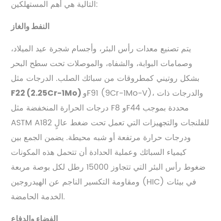
التالية هي أهم المستهلكين:
النفط والغاز
يتم تصنيع معدات رأس البئر، وأجسام شجرة عيد الميلاد،
وصمامات البوابة، والشفاه، والموصلات تحت سطح البحر
بشكل روتيني كمطروقات من سبائك الصلب. الدرجات مثل
وF91 (9Cr-1Mo-V)، والدرجات ذات
F22 (2.25Cr-1Mo)
درجات الحرارة المنخفضة مثل F8 وF44 محددة بموجب
ASTM A182 للفلنجات والتجهيزات التي تعمل تحت ضغط عالٍ
ودرجات حرارة مرتفعة أو شبه محيطة. يضمن الجمع بين
كيمياء السبائك وعملية الحدادة أن تتحمل هذه المكونات
ضغوط رأس البئر التي تتجاوز 15000 رطل لكل بوصة مربعة
ومقاومة التكسير الناجم عن الهيدروجين (HIC) في بيئات
الخدمة الحامضة.
الفضاء والدفاع