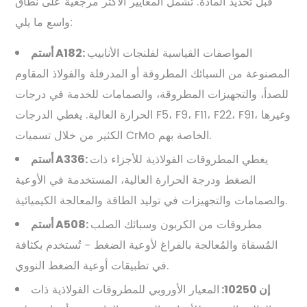
قبل تحديد المادة. تشمل المعايير الأكثر مرجعية على نطاق
واسع ما يلي:
المواصفات القياسية لفلنجات الأنابيب
أستم A182:
المصنوعة من السبائك المطروقة أو المدرفلة والفولاذ المقاوم
للصدأ، والتجهيزات المطروقة، والصمامات للخدمة في درجات
الحرارة العالية. يغطي الدرجات F5، F9، F11، F22، F91، وغيرها
الكثير من خلال تسميات CrMo الخاصة بهم.
يغطي المطروقات الفولاذية للأجزاء ذات
أستم A336:
الضغط ودرجة الحرارة العالية، المستخدمة في الأوعية
والصمامات والتجهيزات في توليد الطاقة والمعالجة الكيميائية.
مطروقات من الكربون وسبائك الصلب
أستم A508:
المُسقاة والمُعالجة بالفراغ لأوعية الضغط - تُستخدم بكثافة
في تطبيقات أوعية الضغط النووي.
المعيار الأوروبي للمطروقات الفولاذية ذات
إن 10250: