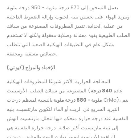
يعمل التسخين إلى 870 درجة مئوية - 950 درجة مئوية
وتبريد الهواء على تحسين بنية الحبوب وإزالة الضغوط الداخلية
من عملية الحدادة. تتميز المطروقات المصنوعة من سبائك
الصلب الطبيعية بقوة معتدلة وصلابة معقولة ولكنها لا تستخدم
بشكل عام في التطبيقات الهيكلية الصعبة التي تتطلب
خصائص مسقية ومخففة.
الإخماد والمزاج (كيو تي)
المعالجة الحرارية الأكثر شيوعًا للمطروقات الهيكلية
المصنوعة من سبائك الصلب. الأوستنيت (عادة
840 درجة
بالنسبة لمعظم درجات CrMo)، يتم
مئوية - 880 درجة مئوية
التبريد السريع في الزيت أو الماء لتكوين مارتنسيت، يليه
التقسية عند درجة حرارة متحكم فيها لتحلل مارتنسيت الهش
إلى بنية مارتنسيت أكثر صلابة. درجة حرارة التقسية هي
الرافعة الأساسية لضبط توازن القوة والمتانة - درجات