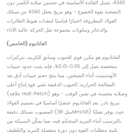
4340، تتمثل الفائدة الأساسية في تحسين صلابة الكسر دون
التضحية بقوة الخضوع - وهو مزيج يجعل 4340 من سبائك
الفولاذ المطروقة اختيارًا قياسيًا لمعدات هبوط الطائرات
والذخائر ومكونات مجموعة نقل الحركة عالية الأداء.
الفاناديوم (الخامس)
الفاناديوم هو مكرر قوي للحبوب وسابق للكربيد. بتركيزات
منخفضة تصل إلى 0.05-0.15%، فإنه يثبت حدود حبيبات
الأوستينيت أثناء التسخين، مما ينتج حجم حبيبات أدق بعد
المعالجة الحرارية. الحبوب الدقيقة تعني قوة إنتاج أعلى
(علاقة Hall-Petch) وصلابة محسنة في نفس الوقت - وهو
مزيج نادر. يعد الفاناديوم عنصرًا أساسيًا في تصميم الفولاذ
المصبوب بسبائك دقيقة (مثل 38MnVS6) حيث يوفر تصلبًا
بالترسيب أثناء التبريد المتحكم فيه، مما يمكّن السبيكة من
تلبية متطلبات القوة دون دورة منفصلة للتبريد والتلطيف.