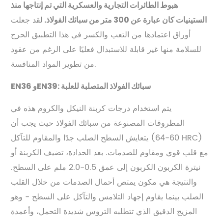
هبوط الطائرات التجارية والعسكرية التي تم إنتاجها منذ
لقد جعلت
الستينيات كان عبارة عن 300 متر من سبائك الفولاذ.
أوراق اعتمادها من التعب والكسر في هذا التطبيق الحرج
للسلامة منها غير قابلة للاستبدال فعليًا على الرغم من عقود
من تطوير المواد المنافسة.
EN36 وEN39: سبائك الفولاذ المتصلبة للعلبة
يتم استخدام درجات كربنة النيكل والكروم هذه في
المطروقات المصنوعة من سبائك الفولاذ حيث يجب أن
يتعايش السطح الصلب جدًا والمقاوم للتآكل (60-64 HRC)
مع قلب قوي ومقاوم للصدمات. بعد الحدادة، تضيف الكربنة أو
نيترة الكربون الكربون إلى عمق 0.5-2.0 ملم على السطح.
والنتيجة هي مكون يمتص أحمال الصدمات من خلال القلب
الصلب بينما يقاوم إجهاد التلامس والتآكل على السطح - وهو
المزيج الدقيق الذي تتطلبه التروس شديدة التحمل، وأعمدة