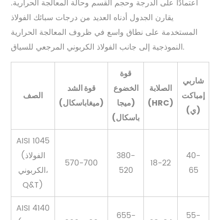
اعتمادًا على الدرجة وحجم القسم وحالة المعالجة الحرارية.
يقارن الجدول أدناه العديد من درجات سبائك الفولاذ
المستخدمة على نطاق واسع في ظروف المعالجة الحرارية
النموذجية إلى جانب الفولاذ الكربوني المرجعي للسياق.
قوة
شاربي
الصلابة
الخضوع
قوة الشد
إمباكت
الصف
(HRC)
(ميجا
(ميغاباسكال)
(ي)
باسكال)
AISI 1045
40-
380-
(الفولاذ
570-700
18-22
65
520
الكربوني،
Q&T)
AISI 4140
655-
55-