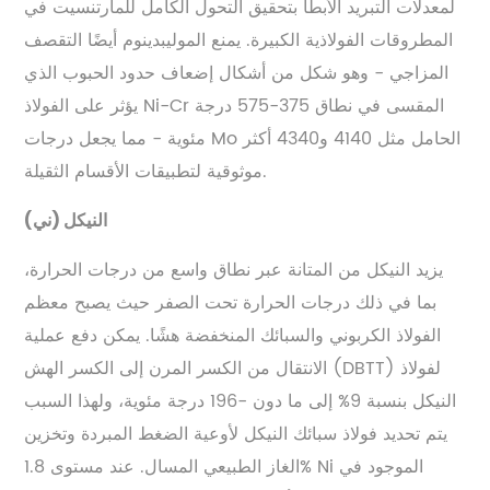
لمعدلات التبريد الأبطأ بتحقيق التحول الكامل للمارتنسيت في
المطروقات الفولاذية الكبيرة. يمنع الموليبدينوم أيضًا التقصف
المزاجي - وهو شكل من أشكال إضعاف حدود الحبوب الذي
يؤثر على الفولاذ Ni-Cr المقسى في نطاق 375-575 درجة
مئوية - مما يجعل درجات Mo الحامل مثل 4140 و4340 أكثر
موثوقية لتطبيقات الأقسام الثقيلة.
النيكل (ني)
يزيد النيكل من المتانة عبر نطاق واسع من درجات الحرارة،
بما في ذلك درجات الحرارة تحت الصفر حيث يصبح معظم
الفولاذ الكربوني والسبائك المنخفضة هشًا. يمكن دفع عملية
الانتقال من الكسر المرن إلى الكسر الهش (DBTT) لفولاذ
النيكل بنسبة 9% إلى ما دون -196 درجة مئوية، ولهذا السبب
يتم تحديد فولاذ سبائك النيكل لأوعية الضغط المبردة وتخزين
الغاز الطبيعي المسال. عند مستوى 1.8% Ni الموجود في