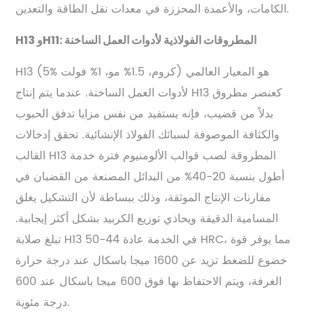
الكامات، والأعمدة المحززة في معدات نقل الطاقة والتعدين.
H13 وH11: المطروقات الفولاذية لأدوات العمل الساخنة
H13 (5% كروم، 1.5% مو، 1% فولت) هو المعيار العالمي
لأدوات العمل الساخنة. عندما يتم إنتاج H13 كعنصر مطروق
بدلاً من قضيب، فإنه يستفيد من نفس مزايا تدفق الحبوب
والكثافة الموصوفة لسبائك الفولاذ الإنشائية. تحقق إدخالات
القالب H13 المطروقة لصب قوالب الألومنيوم فترة خدمة
أطول بنسبة 20-40% من البدائل المصنعة من القضبان في
مقارنات الإنتاج الموثقة، وذلك ببساطة لأن التشكيل يغلق
المسامية الدقيقة ويحاذي توزيع الكربيد بشكل أكثر إيجابية.
تبلغ صلابة H13 في الخدمة عادة 44-50 HRC، مما يوفر قوة
خضوع للضغط تزيد عن 1600 ميجا باسكال عند درجة حرارة
الغرفة، ويتم الاحتفاظ بها فوق 600 ميجا باسكال عند 600
درجة مئوية.