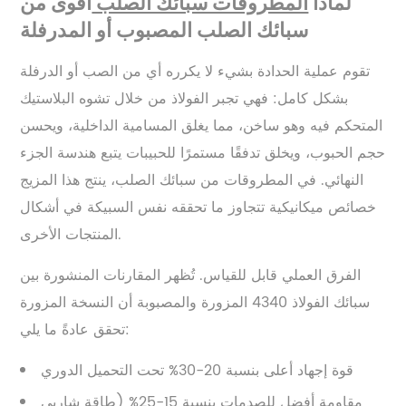
لماذا
المطروقات سبائك الصلب
أقوى من
سبائك الصلب المصبوب أو المدرفلة
تقوم عملية الحدادة بشيء لا يكرره أي من الصب أو الدرفلة
بشكل كامل: فهي تجبر الفولاذ من خلال تشوه البلاستيك
المتحكم فيه وهو ساخن، مما يغلق المسامية الداخلية، ويحسن
حجم الحبوب، ويخلق تدفقًا مستمرًا للحبيبات يتبع هندسة الجزء
النهائي. في المطروقات من سبائك الصلب، ينتج هذا المزيج
خصائص ميكانيكية تتجاوز ما تحققه نفس السبيكة في أشكال
المنتجات الأخرى.
الفرق العملي قابل للقياس. تُظهر المقارنات المنشورة بين
سبائك الفولاذ 4340 المزورة والمصبوبة أن النسخة المزورة
تحقق عادةً ما يلي:
قوة إجهاد أعلى بنسبة 20-30% تحت التحميل الدوري
مقاومة أفضل للصدمات بنسبة 15-25% (طاقة شاربي