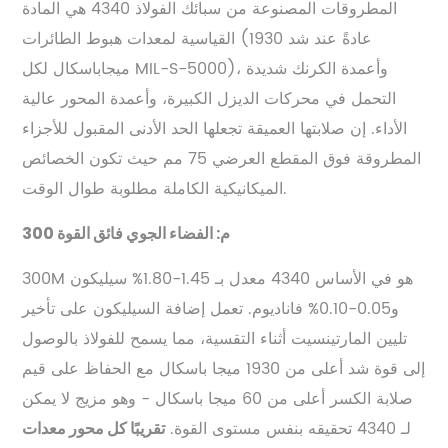
المطروقات المصنوعة من سبائك الفولاذ 4340 هي المادة
القياسية لمعدات هبوط الطائرات (عادةً عند شد 1930
ميجاباسكال لكل MIL-S-5000)، وأعمدة الكرنك شديدة
التحمل في محركات الديزل الكبيرة، وأعمدة المحور عالية
الأداء. إن صلابتها العميقة تجعلها الحد الأدنى المقبول للأجزاء
المطروقة فوق المقطع العرضي 75 مم حيث تكون الخصائص
الميكانيكية الكاملة مطلوبة طوال الوقت.
300 م: الفضاء الجوي فائق القوة
300M هو في الأساس 4340 معدل بـ 1.45-1.80% سيليكون
و0.05-0.10% فاناديوم. تعمل إضافة السيليكون على تأخير
تليين المارتينسيت أثناء التقسية، مما يسمح للفولاذ بالوصول
إلى قوة شد أعلى من 1930 ميجا باسكال مع الحفاظ على قيم
صلابة الكسر أعلى من 60 ميجا باسكال - وهو مزيج لا يمكن
لـ 4340 تحقيقه بنفس مستوى القوة.
تقريبًا كل محور معدات