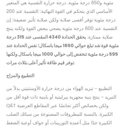
مئوية و650 درجة مئوية. درجة حرارة التقسية هي المتغير
الأساسي الذي يتحكم في القوة النهائية: التقسية عند 200
درجة مئوية توفر أقصى صلابة ولكن صلابة تأثير ضعيفة؛ إن
التقسية عند 600 درجة مئوية يضحي ببعض القوة ولكنه ينتج
صلابة ممتازة.
يحقق الحدادة 4340 المقسى عند 315 درجة
مئوية قوة شد تبلغ حوالي 1650 ميجا باسكال؛ نفس الحدادة عند
595 درجة مئوية تنخفض إلى حوالي 1000 ميجا باسكال ولكنها
توفر قيم طاقة تأثير أعلى بثلاث مرات.
التطبيع والمزاج
التطبيع - تبريد الهواء من درجة حرارة الأوستنيتي بدلاً من
التبريد - ينتج بنية مجهرية بيرليتية أو باينية ذات قوة أقل من
Q&T ولكن بخصائص أكثر تجانسًا عبر المقاطع العرضية
الكبيرة. بالنسبة للمطروقات المصنوعة من سبائك الصلب
الكبيرة جدًا مثل أعمدة التوربينات أو حواف أوعية الضغط