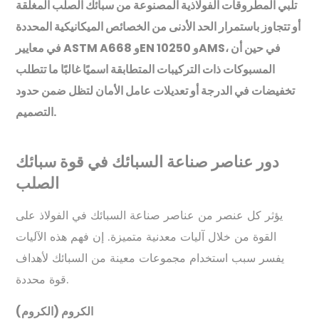
تلبي المطروقات الفولاذية المصنوعة من سبائك الصلب المغلقة
أو تتجاوز باستمرار الحد الأدنى من الخصائص الميكانيكية المحددة
في معايير ASTM A668 وEN 10250 وAMS، في حين أن
المسبوكات ذات التركيبات المتطابقة اسميًا غالبًا ما تتطلب
تخفيضات في الدرجة أو تعديلات عامل الأمان لتظل ضمن حدود
التصميم.
دور عناصر صناعة السبائك في قوة سبائك
الصلب
يؤثر كل عنصر من عناصر صناعة السبائك في الفولاذ على
القوة من خلال آليات معدنية متميزة. إن فهم هذه الآليات
يفسر سبب استخدام مجموعات معينة من السبائك لأهداف
قوة محددة.
الكروم (الكروم)