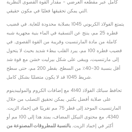
كامل عبر مقطعه العرضي - مقدار القوة القصوى النظرية
التي يمكن تحقيقها فعليًا في مكون حقيقي.
يتمتع الفولاذ الكربوني 1045 بصلابة محدودة للغاية. في قضيب
قطره 25 مم، ينتج عن التسقية في الماء بنية مجهرية شبه
كاملة من مادة المارتنسيت وقريبة من القوة القصوى. في
قضيب قطره 100 مم، يبرد القلب ببطء شديد بحيث لا يتحول
إلى مارتنسيت، ويبقى على شكل بيرليت خشن مع قوة شد
أقل بنسبة 30-40٪ من السطح. بقطر 200 مم، حتى سطح
شريط 1045 قد لا يكون متصلبًا بشكل كامل.
تحافظ سبائك الفولاذ 4140 مع إضافات الكروم والموليبدينوم
على صلابة أفضل بكثير. يمكن تحقيق التصلب من خلال
المارتنسيت الموحد إلى قطر 75 مم تقريبًا في إخماد الزيت.
4340، مع محتوى النيكل المضاف، يمتد هذا إلى 100 مم أو
أكثر في إخماد الزيت.
بالنسبة للمطروقات المصنوعة من